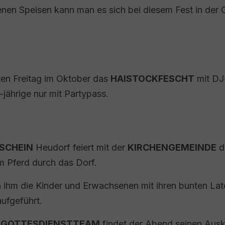
senen Speisen kann man es sich bei diesem Fest in de
tten Freitag im Oktober das
HAISTOCKFESCHT
mit DJ-
18-jährige nur mit Partypass.
SCHEIN
Heudorf feiert mit der
KIRCHENGEMEINDE
d
m Pferd durch das Dorf.
n ihm die Kinder und Erwachsenen mit ihren bunten La
ufgeführt.
RGOTTESDIENSTTEAM
findet der Abend seinen Ausk