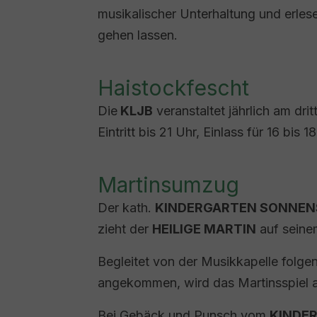
musikalischer Unterhaltung und erle
gehen lassen.
Haistockfescht
Die
KLJB
veranstaltet jährlich am dri
Eintritt bis 21 Uhr, Einlass für 16 bis 
Martinsumzug
Der kath.
KINDERGARTEN SONNEN
zieht der
HEILIGE MARTIN
auf seine
Begleitet von der Musikkapelle folge
angekommen, wird das Martinsspiel a
Bei Gebäck und Punsch vom
KINDE