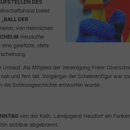
AUFSTELLEN DES
inschaftshaus bietet
n
„BALL DER
gramm, von heimischen
SCHELM
Heudorfer
 eine gewitzte, stets
rscheinung.
m Umlauf. Als Mitglied der Vereinigung Freier Obersc
nah und fern teil. Vorgänger der Schelmenfigur war z
n die Schlossgeschichte entworfen wurde.
ONNTAG
von der Kath. Landjugend Heudorf ein Funkenf
thin sichtbar abgebrannt.