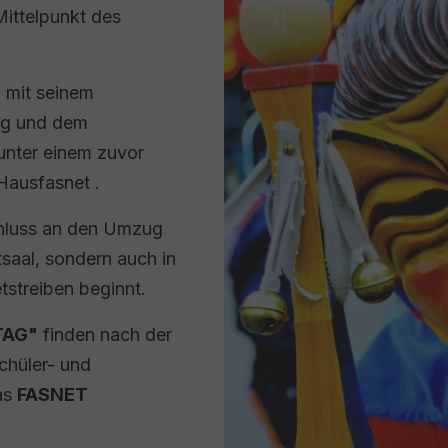
Mittelpunkt des
G
mit seinem
ng und dem
nter einem zuvor
ausfasnet .
hluss an den Umzug
tsaal, sondern auch in
tstreiben beginnt.
TAG"
finden nach der
chüler- und
as
FASNET