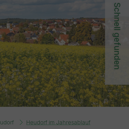
Schnell gefunden
udorf
Heudorf im Jahresablauf