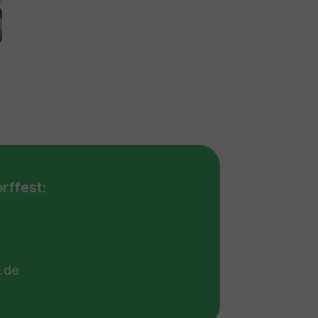
er version
rffest:
.de