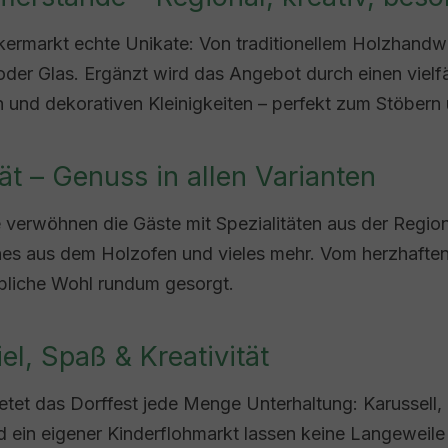
rmarkt echte Unikate: Von traditionellem Holzhandwe
er Glas. Ergänzt wird das Angebot durch einen vielfä
en und dekorativen Kleinigkeiten – perfekt zum Stöber
pät – Genuss in allen Varianten
e verwöhnen die Gäste mit Spezialitäten aus der Regio
ines aus dem Holzofen und vieles mehr. Vom herzhafte
ibliche Wohl rundum gesorgt.
l, Spaß & Kreativität
etet das Dorffest jede Menge Unterhaltung: Karussell
 ein eigener Kinderflohmarkt lassen keine Langeweile