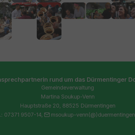
larger version
Show larger version
Show larger version
Show larger version
Show larger version
Show larg
nsprechpartnerin rund um das Dürmentinger Do
Gemeindeverwaltung
Martina Soukup-Venn
Hauptstraße 20, 88525 Dürmentingen
.: 07371 9507-14,
msoukup-venn(@)duermentingen