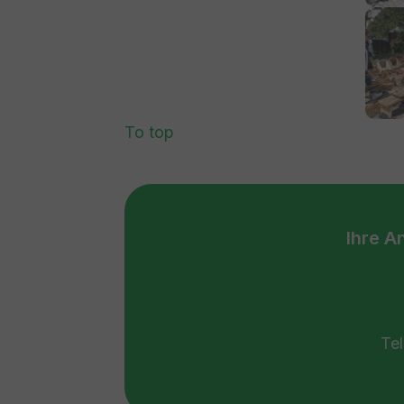
Show 
To top
Ihre A
Tel