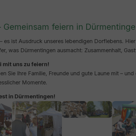
– Gemeinsam feiern in Dürmenting
 – es ist Ausdruck unseres lebendigen Dorflebens. Hier
lfer, was Dürmentingen ausmacht: Zusammenhalt, Gast
i mit uns zu feiern!
en Sie Ihre Familie, Freunde und gute Laune mit – und 
esslicher Momente.
fest in Dürmentingen!
larger version
Show larger version
Show larger version
Show larger version
Show larger version
Show larg